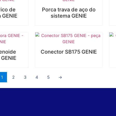
rico de
Porca trava de aço do
a GENIE
sistema GENIE
lenoide
Conector SB175 GENIE
 GENIE
1
2
3
4
5
→