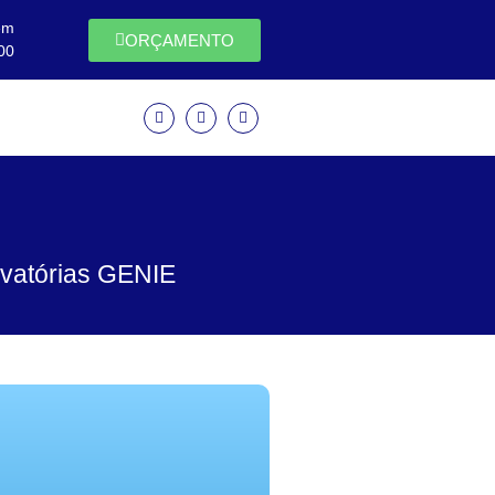
em
ORÇAMENTO
00
evatórias GENIE