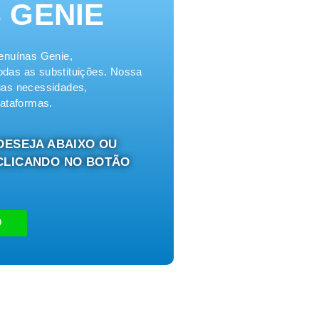
 GENIE
enuínas Genie,
odas as substituições. Nossa
suas necessidades,
ataformas.
DESEJA ABAIXO OU
CLICANDO NO BOTÃO
O