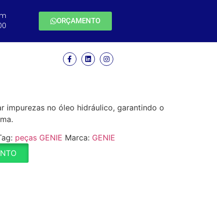
em
ORÇAMENTO
00
ar impurezas no óleo hidráulico, garantindo o
ema.
Tag:
peças GENIE
Marca:
GENIE
ENTO