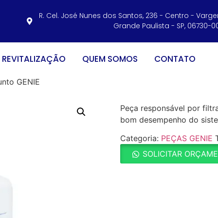
R. Cel. José Nunes dos Santos, 236 - Centro - Varg
Grande Paulista - SP, 06730-0
REVITALIZAÇÃO
QUEM SOMOS
CONTATO
junto GENIE
Peça responsável por filtr
bom desempenho do sist
Categoria:
PEÇAS GENIE
SOLICITAR ORÇAM